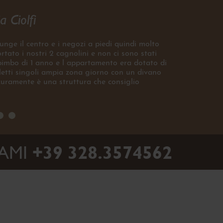
a Ciolfi
unge il centro e i negozi a piedi quindi molto
tato i nostri 2 cagnolini e non ci sono stati
 bimbo di 1 anno e l appartamento era dotato di
tti singoli ampia zona giorno con un divano
icuramente è una struttura che consiglio
NAMI
+39 328.3574562