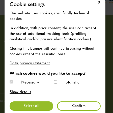
Cookie settings
X
Our website uses cookies, specifically technical
cookies.
In addition, with prior consent, the user can accept
the use of additional tracking tools (profiling,
analytical and/or passive identification cookies).
VAL DI PEJO
PRIVACY POLICY
Closing this banner will continue browsing without
cookies except the essential ones.
PEJO APPARTAMENTI PEGOLOTTI
Via al Cercen, 27 (TN) Cogolo 38024
Data privacy statement
P.IVA 02825320225
Which cookies would you like to accept?
info@pejoappartamenti.it
Necessary
Statistic
+39 328.357.4562
Show details
ia Alcide De Gasperi, 14 - 38024 Cogolo di Peio (TN)
Select all
Confirm