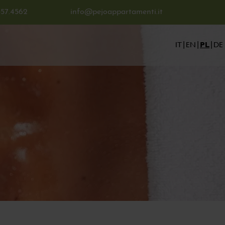
357.4562
info@pejoappartamenti.it
IT
EN
PL
DE