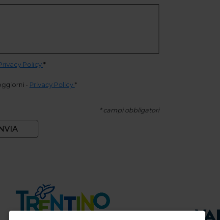
Privacy Policy
*
oggiorni
-
Privacy Policy
*
* campi obbligatori
NVIA