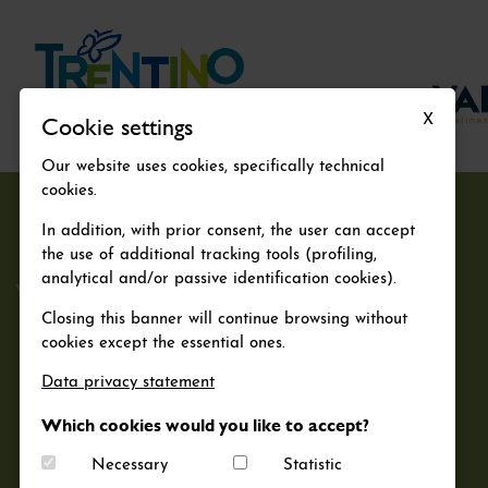
Cookie settings
X
Our website uses cookies, specifically technical
cookies.
In addition, with prior consent, the user can accept
the use of additional tracking tools (profiling,
analytical and/or passive identification cookies).
VAL DI PEJO
PRIVACY POLICY
Closing this banner will continue browsing without
cookies except the essential ones.
PEJO APPARTAMENTI PEGOLOTTI
Via al Cercen, 27 (TN) Cogolo 38024
Data privacy statement
P.IVA 02825320225
Which cookies would you like to accept?
info@pejoappartamenti.it
Necessary
Statistic
+39 328.357.4562