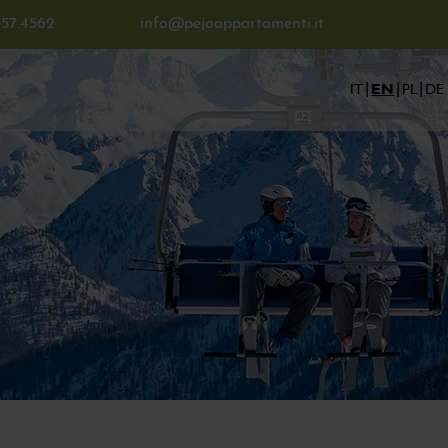
357.4562
info@pejoappartamenti.it
IT
EN
PL
DE